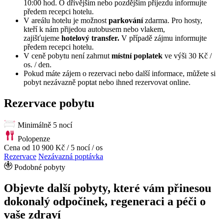
10:00 hod. O dřívějším nebo pozdějším příjezdu informujte
předem recepci hotelu.
V areálu hotelu je možnost
parkování
zdarma. Pro hosty,
kteří k nám přijedou autobusem nebo vlakem,
zajišťujeme
hotelový transfer.
V případě zájmu informujte
předem recepci hotelu.
V ceně pobytu není zahrnut
místní poplatek
ve výši 30 Kč /
os. / den.
Pokud máte zájem o rezervaci nebo další informace, můžete si
pobyt nezávazně poptat nebo ihned rezervovat online.
Rezervace pobytu
Minimálně 5 nocí
Polopenze
Cena od
10 900 Kč
/ 5 nocí / os
Rezervace
Nezávazná poptávka
Podobné pobyty
Objevte další pobyty, které vám přinesou
dokonalý odpočinek, regeneraci a péči o
vaše zdraví