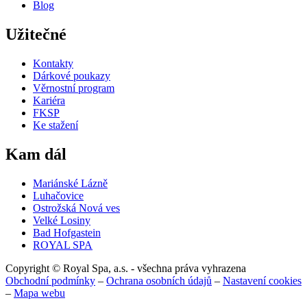
Blog
Užitečné
Kontakty
Dárkové poukazy
Věrnostní program
Kariéra
FKSP
Ke stažení
Kam dál
Mariánské Lázně
Luhačovice
Ostrožská Nová ves
Velké Losiny
Bad Hofgastein
ROYAL SPA
Copyright © Royal Spa, a.s. - všechna práva vyhrazena
Obchodní podmínky
–
Ochrana osobních údajů
–
Nastavení cookies
–
Mapa webu