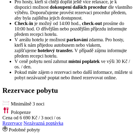
Pro hosty, kteří si chtějí dopřát ještě více relaxace, je k
dispozici možnost
dokoupení dalších procedur
dle vlastního
výběru. Doporučujeme provést rezervaci procedur předem,
aby byla zajištěna jejich dostupnost.
Check-in
je možný od 14:00 hod.,
check-out
prosíme do
10:00 hod. O dřívějším nebo pozdějším příjezdu informujte
předem recepci hotelu.
V areálu hotelu je možnost
parkování
zdarma. Pro hosty,
kteří k nám přijedou autobusem nebo vlakem,
zajišťujeme
hotelový transfer.
V případě zájmu informujte
předem recepci hotelu.
V ceně pobytu není zahrnut
místní poplatek
ve výši 30 Kč /
os. / den.
Pokud máte zájem o rezervaci nebo další informace, můžete si
pobyt nezávazně poptat nebo ihned rezervovat online.
Rezervace pobytu
Minimálně 3 noci
Polopenze
Cena od
6 690 Kč
/ 3 noci / os
Rezervace
Nezávazná poptávka
Podobné pobyty