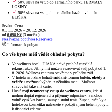
50% sleva na vstup do Termálního parku TERMÁLY
LOSINY
50% sleva na vstup do termálního bazénu v hotelu
ELIŠKA
Sezóna
Cena
01. 11. 2026
–
20. 12. 2026
od
6 690 Kč
(3 noci/os)
Nezávazná poptávka
Rezervace
Informace k pobytu
Co vše byste měli vědět ohledně pobytu?
Ve wellness hotelu DIANA právě probíhá rozsáhlá
rekonstrukce. Již nyní si můžete rezervovat svůj pobyt od 1.
8. 2026. Wellness centrum otevřeme v průběhu září.
V hotelu nabízíme bohaté
snídaně
formou bufetu,
obědy a
večeře
s možností výběru z několika menu. Možnost
stravování také a lá carte.
Hosté mají
neomezený vstup do wellness centra
, kde si
mohou dopřát regeneraci a příjemný odpočinek, a mohou
volně využívat bazén, sauny a stolní tenis. Župan, ručníky a
hotelovou kosmetiku naleznete v pokoji a jsou během pobytu
k dispozici zdarma.