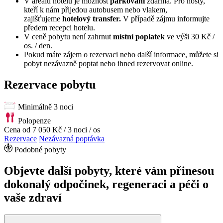
V areálu hotelu je možnost
parkování
zdarma. Pro hosty,
kteří k nám přijedou autobusem nebo vlakem,
zajišťujeme
hotelový transfer.
V případě zájmu informujte
předem recepci hotelu.
V ceně pobytu není zahrnut
místní poplatek
ve výši 30 Kč /
os. / den.
Pokud máte zájem o rezervaci nebo další informace, můžete si
pobyt nezávazně poptat nebo ihned rezervovat online.
Rezervace pobytu
Minimálně 3 noci
Polopenze
Cena od
7 050 Kč
/ 3 noci / os
Rezervace
Nezávazná poptávka
Podobné pobyty
Objevte další pobyty, které vám přinesou
dokonalý odpočinek, regeneraci a péči o
vaše zdraví