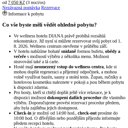
od
7 050 Kč
(3 noci/os)
Nezávazná poptávka
Rezervace
Informace k pobytu
Co vše byste měli vědět ohledně pobytu?
Ve wellness hotelu DIANA právě probíhá rozsáhlá
rekonstrukce. Již nyní si můžete rezervovat svůj pobyt od 1.
8. 2026. Wellness centrum otevřeme v průběhu září.
V hotelu nabízíme bohaté
snídaně
formou bufetu,
obědy a
večeře
s možností výběru z několika menu. Možnost
stravování také a lá carte.
Hosté mají
neomezený vstup do wellness centra
, kde si
mohou dopřát regeneraci a příjemný odpočinek, a mohou
volně využívat bazén, sauny a stolní tenis. Župan, ručníky a
hotelovou kosmetiku naleznete v pokoji a jsou během pobytu
k dispozici zdarma.
Pro hosty, kteří si chtějí dopřát ještě více relaxace, je k
dispozici možnost
dokoupení dalších procedur
dle vlastního
výběru. Doporučujeme provést rezervaci procedur předem,
aby byla zajištěna jejich dostupnost.
Check-in
je možný od 14:00 hod.,
check-out
prosíme do
10:00 hod. O dřívějším nebo pozdějším příjezdu informujte
předem recepci hotelu.