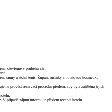
trum otevřeme v průběhu září.
rte.
n, sauny a stolní tenis. Župan, ručníky a hotelovou kosmetiku
jeme provést rezervaci procedur předem, aby byla zajištěna jejich
hotelu.
r.
V případě zájmu informujte předem recepci hotelu.