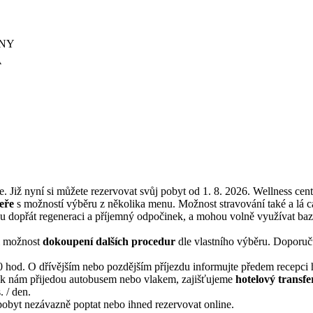
INY
A
 Již nyní si můžete rezervovat svůj pobyt od 1. 8. 2026. Wellness cen
eře
s možností výběru z několika menu. Možnost stravování také a lá ca
u dopřát regeneraci a příjemný odpočinek, a mohou volně využívat bazé
ici možnost
dokoupení dalších procedur
dle vlastního výběru. Doporuču
 hod. O dřívějším nebo pozdějším příjezdu informujte předem recepci 
í k nám přijedou autobusem nebo vlakem, zajišťujeme
hotelový transfe
. / den.
pobyt nezávazně poptat nebo ihned rezervovat online.