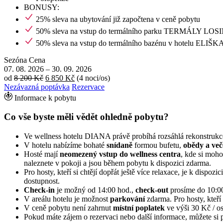
BONUSY:
25% sleva na ubytování již započtena v ceně pobytu
50% sleva na vstup do termálního parku TERMÁLY LOS
50% sleva na vstup do termálního bazénu v hotelu ELIŠK
Sezóna
Cena
07. 08. 2026
–
30. 09. 2026
od
8 200 Kč
6 850 Kč
(4 noci/os)
Nezávazná poptávka
Rezervace
Informace k pobytu
Co vše byste měli vědět ohledně pobytu?
Ve wellness hotelu DIANA právě probíhá rozsáhlá rekonstrukce.
V hotelu nabízíme bohaté
snídaně
formou bufetu,
obědy a več
Hosté mají
neomezený vstup do wellness centra
, kde si moho
naleznete v pokoji a jsou během pobytu k dispozici zdarma.
Pro hosty, kteří si chtějí dopřát ještě více relaxace, je k dispoz
dostupnost.
Check-in
je možný od 14:00 hod.,
check-out
prosíme do 10:00
V areálu hotelu je možnost
parkování
zdarma. Pro hosty, kteř
V ceně pobytu není zahrnut
místní poplatek
ve výši 30 Kč / os
Pokud máte zájem o rezervaci nebo další informace, můžete si 