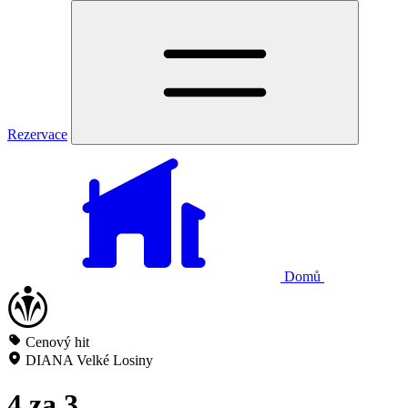
Rezervace
Domů
Cenový hit
DIANA Velké Losiny
4 za 3